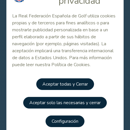
privacidad
protagonistas de los dos últimos títulos.
Además, España ha sido segunda en cinco ocasiones
La Real Federación Española de Golf utiliza cookies
(1991, 1999, 2008, 2011 y 2019) y tercera en otras
propias y de terceros para fines analíticos o para
cinco (1989, 1994, 2004, 2006 y 2018). Trece veces
mostrarle publicidad personalizada en base a un
pues en el podio hasta el momento.
perfil elaborado a partir de sus hábitos de
navegación (por ejemplo, páginas visitadas). La
Consulta toda la información referente a la
aceptación implicará una transferencia internacional
competición y descarga de fotos más abajo, en el
de datos a Estados Unidos. Para más información
apartado de Enlaces relacionados.
puede leer nuestra Política de Cookies.
Contenido Relacionado
Aceptar todas y Cerrar
Amplía la información del torneo
Aceptar solo las necesarias y cerrar
Configuración
Campeonato de Europa Senior Femenino por Equipos