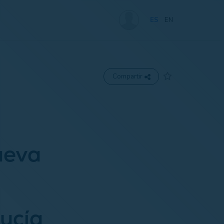
ES
EN
Compartir
ueva
ucía