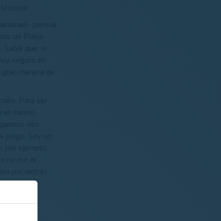
fesional.
lramani- pero la
 los de Playa
 Sabía que, si
 muy seguro en
a gran manera de
paña. Para ser
en el mismo
e ganado dos
i juego. Soy un
, por ejemplo,
ro no me di
iba por detrás.
ue me ha
r seguir