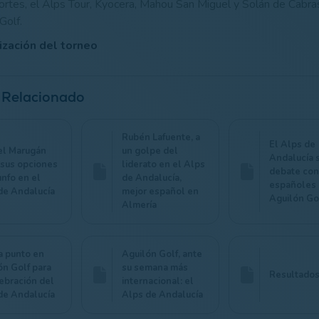
rtes, el Alps Tour, Kyocera, Mahou San Miguel y Solán de Cabras
Golf.
zación del torneo
 Relacionado
Rubén Lafuente, a
El Alps de
l Marugán
un golpe del
Andalucía 
 sus opciones
liderato en el Alps
debate con
unfo en el
de Andalucía,
españoles
de Andalucía
mejor español en
Aguilón Go
Almería
a punto en
Aguilón Golf, ante
ón Golf para
su semana más
Resultados
lebración del
internacional: el
de Andalucía
Alps de Andalucía