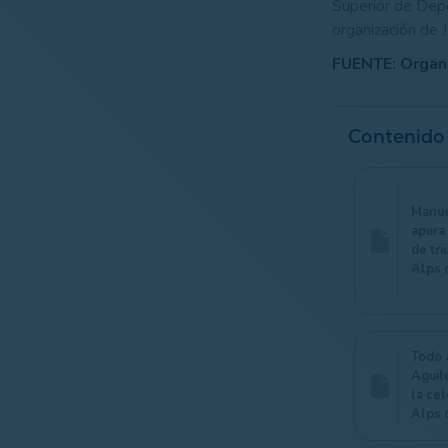
Superior de Depo
organización de J
FUENTE: Organi
Contenido
Manue
apura
de tri
Alps 
Todo 
Aguil
la ce
Alps 