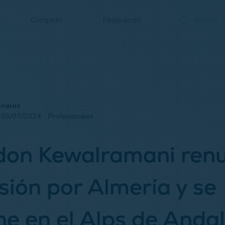
Competir
Federación
onales
· 05/07/2024
Profesionales
don Kewalramani ren
sión por Almería y se
e en el Alps de Andal