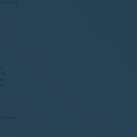
, bajo la
se
 59
 en
lf
 Finales