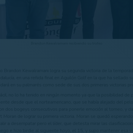
Brandon Kewalramani recibiendo su trofeo
o Brandon Kewalramani logra su segunda victoria de la tempora
alucía, en una reñida final en Aguilón Golf en la que ha sellado s
dará en su palmarés como sede de sus dos primeras victorias pr
ácil, no lo ha tenido en ningún momento ya que la posibilidad de p
nte desde que el norteamericano, que se había alejado del pelo
n dos bogeys consecutivos para ponerle emoción al torneo, y d
rt Moran de lograr su primera victoria. Moran se quedó esperando
lir a desempatar pero el líder, que detesta mirar las clasificacio
uego e hizo birdie al siguiente hoyo, el 15, y supo mantener esa v