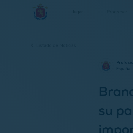
Jugar
Progresar
Listado de Noticias
Profesi
España 
Bran
su pa
impon