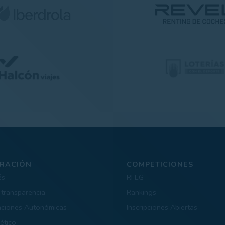
RACIÓN
COMPETICIONES
és
RFEG
 transparencia
Rankings
aciones Autonómicas
Inscripciones Abiertas
ético