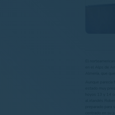
El norteamerican
en el Alps de And
Almería, que que
Aunque parecía f
estado muy prese
hoyos 13 y 14 co
al irlandés Robe
preparado para sa
centrado en su j