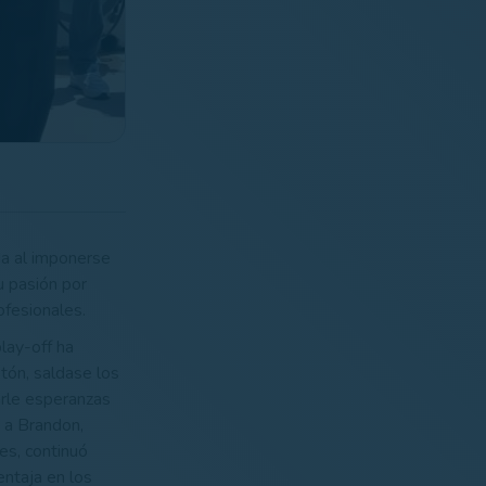
da al imponerse
u pasión por
ofesionales.
lay-off ha
tón, saldase los
arle esperanzas
 a Brandon,
nes, continuó
entaja en los