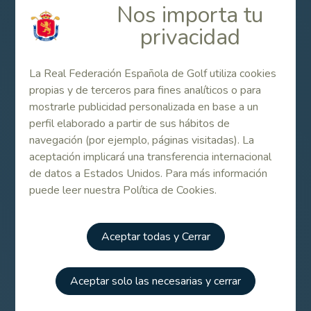
Nos importa tu
referencias nacionales de la categoría Mid Amateur, con
el mejor hándicap de juego de todos los participantes, le
privacidad
confiere asimismo el papel de favorito al triunfo en este
IV Puntuable Nacional.
La Real Federación Española de Golf utiliza cookies
propias y de terceros para fines analíticos o para
Información adicional y listado de participantes más
mostrarle publicidad personalizada en base a un
abajo, en el aparatado de Enlaces relacionados.
perfil elaborado a partir de sus hábitos de
navegación (por ejemplo, páginas visitadas). La
aceptación implicará una transferencia internacional
Contenido Relacionado
de datos a Estados Unidos. Para más información
puede leer nuestra Política de Cookies.
Copa Andalucía Mid Amateur Masculina 2024
Aceptar todas y Cerrar
Información del torneo
Aceptar solo las necesarias y cerrar