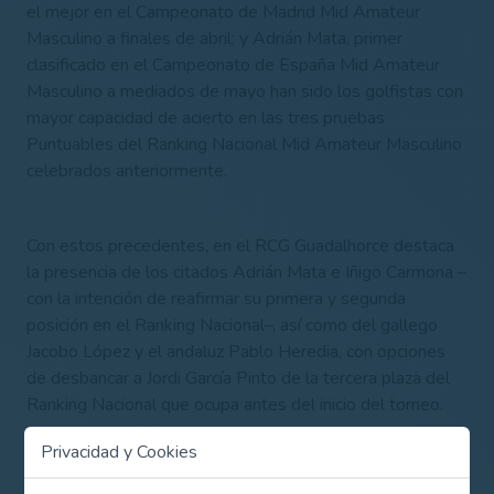
el mejor en el Campeonato de Madrid Mid Amateur
Masculino a finales de abril; y Adrián Mata, primer
clasificado en el Campeonato de España Mid Amateur
Masculino a mediados de mayo han sido los golfistas con
mayor capacidad de acierto en las tres pruebas
Puntuables del Ranking Nacional Mid Amateur Masculino
celebrados anteriormente.
Con estos precedentes, en el RCG Guadalhorce destaca
la presencia de los citados Adrián Mata e Iñigo Carmona –
con la intención de reafirmar su primera y segunda
posición en el Ranking Nacional–, así como del gallego
Jacobo López y el andaluz Pablo Heredia, con opciones
de desbancar a Jordi García Pinto de la tercera plaza del
Ranking Nacional que ocupa antes del inicio del torneo.
Privacidad y Cookies
La participación del canario Óscar Sánchez, una de las