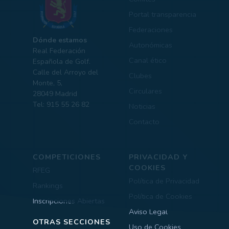
Portal transparencia
Federaciones
Dónde estamos
Autonómicas
Real Federación
Canal ético
Española de Golf.
Calle del Arroyo del
Clubes
Monte, 5,
Circulares
28049 Madrid
Tel: 915 55 26 82
Noticias
Contacto
COMPETICIONES
PRIVACIDAD Y
COOKIES
RFEG
Política de Privacidad
Rankings
Política de Cookies
Inscripciones Abiertas
Aviso Legal
OTRAS SECCIONES
Uso de Cookies