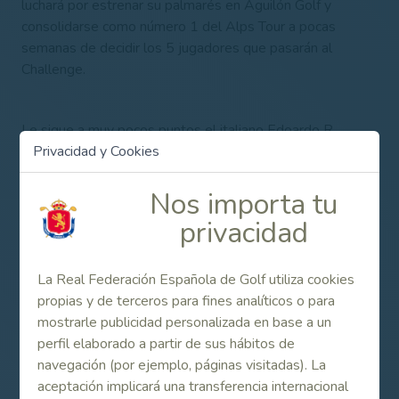
luchará por estrenar su palmarés en Aguilón Golf y
consolidarse como número 1 del Alps Tour a pocas
semanas de decidir los 5 jugadores que pasarán al
Challenge.
Le sigue a muy pocos puntos el italiano Edoardo R
Liparelli, a merced de su victoria en el New Giza Open, su
Privacidad y Cookies
2º puesto en el primer torneo de la temporada, el Ein Bay
Open y 6º en el Memorial Giorgio Bordoni.
Nos importa tu
privacidad
Puntos que suponen el acceso al Challenge Tour y
ascenso en el Ránking Mundial de Golf, por los que van a
La Real Federación Española de Golf utiliza cookies
luchar los jugadores del Alps de Andalucía en Aguilón
propias y de terceros para fines analíticos o para
Golf.
mostrarle publicidad personalizada en base a un
perfil elaborado a partir de sus hábitos de
navegación (por ejemplo, páginas visitadas). La
El Alps de Andalucía, que se disputará en el recorrido
aceptación implicará una transferencia internacional