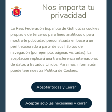
Nos importa tu
medir distancias?
privacidad
Mientras no exista una Regla Local que restrinja el uso de
DMDs, se puede utilizar un dispositivo multifuncional
siempre que no sea para acceder a información que, si se
La Real Federación Española de Golf utiliza cookies
utilizara, haría que el jugador infringiera las Reglas.
propias y de terceros para fines analíticos o para
mostrarle publicidad personalizada en base a un
perfil elaborado a partir de sus hábitos de
¿Qué penalización tiene usarlos cuando no están
navegación (por ejemplo, páginas visitadas). La
permitidos?
aceptación implicará una transferencia internacional
Incurriríamos en la penalización general la primera vez que
de datos a Estados Unidos. Para más información
hiciéramos uso del dispositivo, y el uso una segunda vez
puede leer nuestra Política de Cookies.
de ellos supondría la descalificación.
Aceptar todas y Cerrar
Como siempre, desde el Comité de Reglas de la RFEG
les animamos a que cuando vayan a tomar parte en una
Aceptar solo las necesarias y cerrar
competición lean detenidamente las Reglas Locales que
tengamos implementadas para evitarnos sorpresas