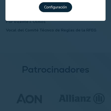
desagradables.
Configuración
Por Vicente J. Olmos
Vocal del Comité Técnico de Reglas de la RFEG
Patrocinadores