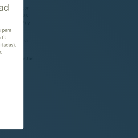
dad
can varias con
e las propias
013 y 2018) y
 (2012).
s para
fil
, que no será
itadas).
s
a a tres vueltas
o, en el