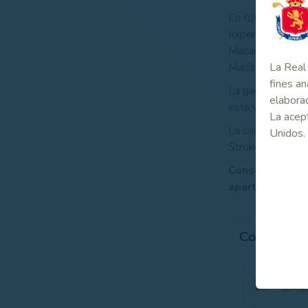
En total, el Val
experiencia gan
Macarena Campo
María Castillo (
La Real 
fines an
La ganadora de l
elaborad
esta vez de la pa
La acept
La competición, 
Unidos.
Stroke Play sin c
Consulta el lis
apartado de En
Contenido
Infor
torne