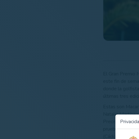
El Gran Premio N
este fin de sema
donde la golfista
últimas tres edi
Estas son Macar
Natalia Martínez
Privacid
Precisamente Nat
prueba del calen
(Cádiz).