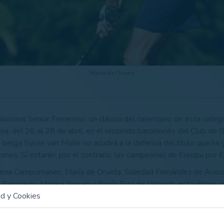
María de Orueta
acional Senior Femenino, un clásico del calendario de esta catego
na, del 26 al 28 de abril, en el recorrido barcelonés del Club de 
 belga Sylvie van Molle no acudirá a la defensa del título que ha
ciones. Sí estarán, por el contrario, las campeonas de Europa por
ena Campomanes, María de Orueta, Soledad Fernández de Araoz, 
-Reboredo, Mónica Jessen y Rocío Ruiz de Velasco, esta última, c
ad y Cookies
alia Martínez-Reboredo, octava, fue la mejor golfista española e
dario nacional celebrada hasta la fecha, el Internacional de Españ