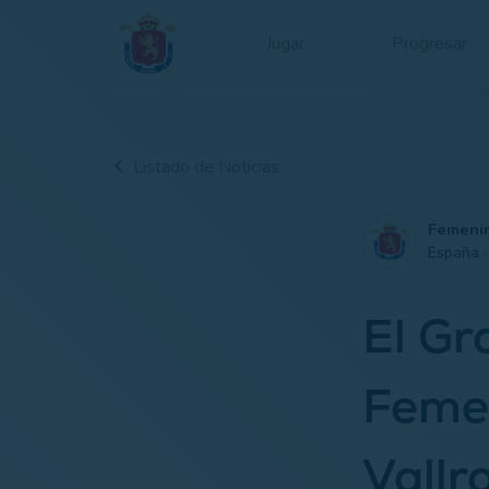
Jugar
Progresar
Listado de Noticias
Femeni
España 
El Gr
Femen
Vall