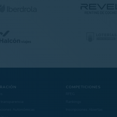
RACIÓN
COMPETICIONES
és
RFEG
 transparencia
Rankings
aciones Autonómicas
Inscripciones Abiertas