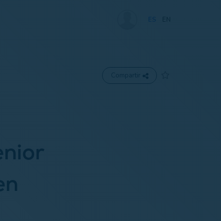
ES
EN
Compartir
enior
en