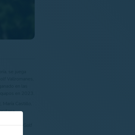
ría, se juega
Golf Vallromanes,
 ganado en las
 Equipos en 2023.
María Castillo,
apitana.
n la única
a de Sherry Golf