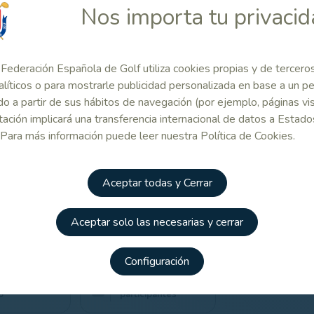
Nos importa tu privaci
lromanes se reúnen cuarenta y siete jugadoras, entre las que desta
adora en este Gran Premio Nacional Senior Femenino. Hablamos d
manes (vencedora en 2015, 2016 y 2017), María de Orueta (2
2014), pero también de María Trallero (2019) y Catalina Castillejo
Federación Española de Golf utiliza cookies propias y de tercero
alíticos o para mostrarle publicidad personalizada en base a un per
as tres últimas ediciones de esta prueba ha sido Sylvie van Molle
o a partir de sus hábitos de navegación (por ejemplo, páginas vis
rtida.
ación implicará una transferencia internacional de datos a Estado
valedera para el Ranking Nacional Senior Femenino 2024, se jueg
 Para más información puede leer nuestra Política de Cookies.
orte.
tado de participantes y otra información adicional más abaj
Aceptar todas y Cerrar
laces Relacionados.
Aceptar solo las necesarias y cerrar
 Relacionado
Configuración
mación del
Listado de
o
participantes