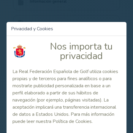
Información general
General information
Privacidad y Cookies
Nos importa tu
Listado de participantes (DOBLES) / Entry list
(DOUBLE)
privacidad
La Real Federación Española de Golf utiliza cookies
Listado de participantes (INDIVIDUAL) / Entry
list (SINGLE)
propias y de terceros para fines analíticos o para
mostrarle publicidad personalizada en base a un
perfil elaborado a partir de sus hábitos de
navegación (por ejemplo, páginas visitadas). La
aceptación implicará una transferencia internacional
Internacional de España Dobles e Individual Senior
de datos a Estados Unidos. Para más información
Masculino 2024
puede leer nuestra Política de Cookies.