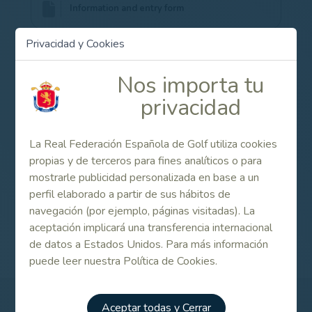
Information and entry form
Privacidad y Cookies
Inscripciones on line (DOBLES) / Online
entries (DOUBLES)
Nos importa tu
privacidad
Inscripciones on line (INDIVIDUAL) / Online
entries (SINGLE)
La Real Federación Española de Golf utiliza cookies
propias y de terceros para fines analíticos o para
mostrarle publicidad personalizada en base a un
perfil elaborado a partir de sus hábitos de
Internacional de España Dobles e Individual Senior
navegación (por ejemplo, páginas visitadas). La
Masculino 2024
aceptación implicará una transferencia internacional
de datos a Estados Unidos. Para más información
puede leer nuestra Política de Cookies.
Aceptar todas y Cerrar