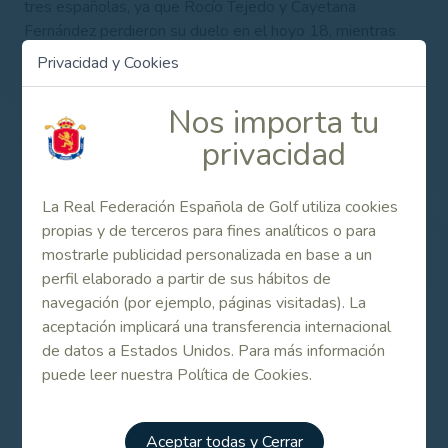
tres españolas, ya que Rocío Tejedo y Cayetana
Fernández perdieron su duelo en el hoyo 18, mientras
que Julia López igualó su enfrentamiento in extremis.
Privacidad y Cookies
Aprovechando esa aportación y el esfuerzo de sus
compañeras, el equipo de Europa Continental saldó la
Nos importa tu
jornada con una ligera ventaja.
privacidad
Recordemos que el formato de competición establece
cuatro foursomes en la sesión matinal seguida de ocho
La Real Federación Española de Golf utiliza cookies
partidos individuales por la tarde en cada una de las dos
propias y de terceros para fines analíticos o para
jornadas del torneo. Al tiempo se disputa la Junior
mostrarle publicidad personalizada en base a un
Vagliano Trophy, reservada para jugadoras Sub 16,
perfil elaborado a partir de sus hábitos de
competición en la que en esta ocasión no hay
navegación (por ejemplo, páginas visitadas). La
representación española.
aceptación implicará una transferencia internacional
Consulta los resultados en vivo más abajo, en el
de datos a Estados Unidos. Para más información
apartado de Enlaces Relacionados.
puede leer nuestra Política de Cookies.
Contenido Relacionado
Aceptar todas y Cerrar