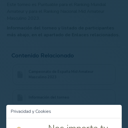
Este torneo es Puntuable para el Ranking Mundial
Amateur y para el Ranking Nacional Mid Amateur
Masculino 2023.
Información del torneo y listado de participantes
más abajo, en el apartado de Enlaces relacionados.
Contenido Relacionado
Campeonato de España Mid Amateur
Masculino 2023
Información del torneo
Privacidad y Cookies
Listado de participantes