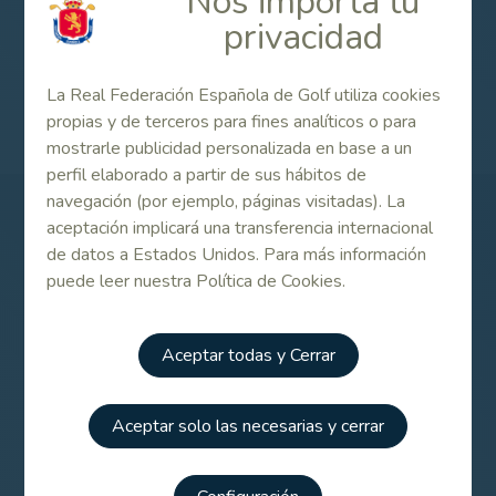
Nos importa tu
privacidad
Campeonato de España Mid Amateur Masculino 2023
La Real Federación Española de Golf utiliza cookies
propias y de terceros para fines analíticos o para
mostrarle publicidad personalizada en base a un
perfil elaborado a partir de sus hábitos de
navegación (por ejemplo, páginas visitadas). La
aceptación implicará una transferencia internacional
Patrocinadores
de datos a Estados Unidos. Para más información
puede leer nuestra Política de Cookies.
Aceptar todas y Cerrar
Aceptar solo las necesarias y cerrar