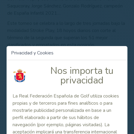
Saquicoray, Jorge Sánchez, Gonzalo Rodríguez, campeón
de España Infantil 2021…
Este torneo se celebra a lo largo de tres jornadas bajo la
modalidad Stroke Play, 18 hoyos diarios con corte al
término de la segunda que superan los 51 mejor
clasificados y empatados en esta posición.
Privacidad y Cookies
Consulta el listado de participantes y otra
información más abajo, en el apartado de Enlaces
Nos importa tu
Relacionados.
privacidad
Contenido Relacionado
La Real Federación Española de Golf utiliza cookies
propias y de terceros para fines analíticos o para
Información e inscripciones
mostrarle publicidad personalizada en base a un
perfil elaborado a partir de sus hábitos de
navegación (por ejemplo, páginas visitadas). La
Listado de participantes
aceptación implicará una transferencia internacional