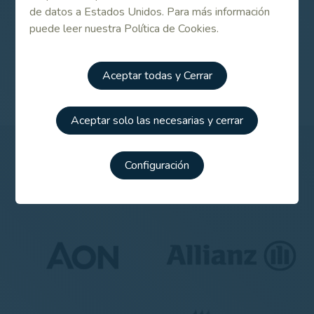
de datos a Estados Unidos. Para más información
puede leer nuestra Política de Cookies.
Puntuable Ranking Nacional Cadete Masculino 2023
Aceptar todas y Cerrar
Aceptar solo las necesarias y cerrar
Patrocinadores
Configuración