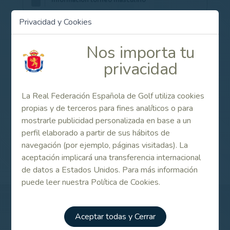
Información torneo masculino
Privacidad y Cookies
Inscripciones on line torneo femenino
Nos importa tu
privacidad
Inscripciones on line torneo masculino
La Real Federación Española de Golf utiliza cookies
propias y de terceros para fines analíticos o para
mostrarle publicidad personalizada en base a un
perfil elaborado a partir de sus hábitos de
Campeonato de España Sub 16 Masculino y Femenino
2023
navegación (por ejemplo, páginas visitadas). La
aceptación implicará una transferencia internacional
de datos a Estados Unidos. Para más información
puede leer nuestra Política de Cookies.
Patrocinadores
Aceptar todas y Cerrar