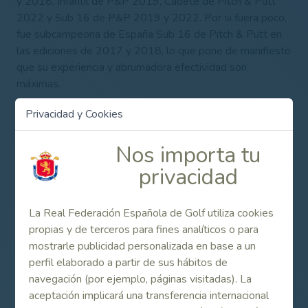
y 2018, Infantil de P&P 2019, Cadete de Pitch & Putt
2022 y Sub 16 de P&P 2019 y 2022. Por si fuera poco,
fue subcampeona de España Sub 16 de Pitch & Putt en
las ediciones de 2017 y 2018, lo que pone de manifiesto
que su experiencia y abrumadora efectividad son
máximas.
Su triunfo, sin embargo, como en otras ocasiones, no fue
Privacidad y Cookies
ni mucho menos un paseo, sino que requirió de la máxima
concentración y acierto para hacerse patente mediante
Nos importa tu
una oportuna reacción en la jornada final, donde mejoró
privacidad
sustancialmente sus 52 golpes iniciales con una segunda
ronda de 48 que le dieron el título con un golpe de
diferencia sobre la gallega Marta Vázquez.
La Real Federación Española de Golf utiliza cookies
propias y de terceros para fines analíticos o para
Dieciocho hoyos antes, la citada Marta Vázquez
mostrarle publicidad personalizada en base a un
encabezaba la clasificación provisional al distinguirse
perfil elaborado a partir de sus hábitos de
como la única participante que rebajó la barrera de los 50
navegación (por ejemplo, páginas visitadas). La
golpes, acabando en su caso con 5 bajo par. La gallega
aceptación implicará una transferencia internacional
era consciente de que no podía relajarse lo más mínimo