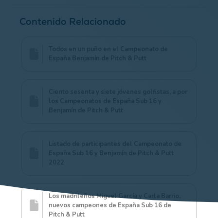
Contenido Relacionado
Todos en un puño en el Campeonato de
España Benjamín de Pitch & Putt
Ciento sesenta y siete jóvenes golfistas, a por
los Campeonatos de España Sub 16 y
Benjamín de Pitch & Putt
Listado de participantes del Campeonato de
España Sub 16 y Benjamín de Pitch & Putt
2022
Los madrileños Miguel García y Carla Barrio,
nuevos campeones de España Sub 16 de
Pitch & Putt