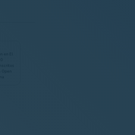
ón en El
40
nscritos
e Open
na