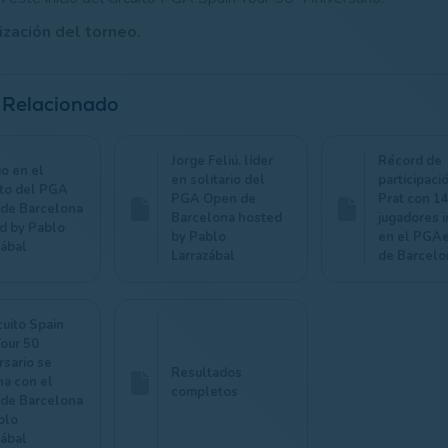
zación del torneo.
 Relacionado
Jorge Feliú, líder
Récord de
o en el
en solitario del
participaci
ato del PGA
PGA Open de
Prat con 1
de Barcelona
Barcelona hosted
jugadores i
d by Pablo
by Pablo
en el PGA
zábal
Larrazábal
de Barcelo
cuito Spain
Tour 50
rsario se
Resultados
na con el
completos
de Barcelona
blo
zábal