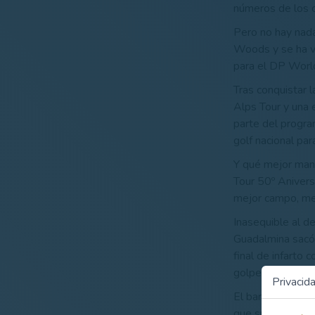
números de los c
Pero no hay nada
Woods y se ha vi
para el DP Worl
Tras conquistar 
Alps Tour y una 
parte del progr
golf nacional par
Y qué mejor mane
Tour 50º Anivers
mejor campo, mej
Inasequible al d
Guadalmina sacó 
final de infarto 
golpes (-1).
Privacid
El barcelonés Pe
que superar dos 