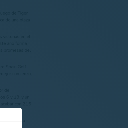
juego de Tiger
sca de una plaza
 victorias en el
este año forma
es promesas del
ro Spain Golf
 mejor comienzo,
or de
os 6 y 13; y un
ra acabar con 215
 también tuvo
os fueron