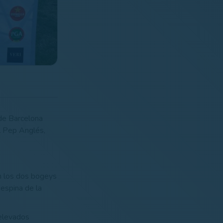
 de Barcelona
l Pep Anglés,
on los dos bogeys
 espina de la
 elevados