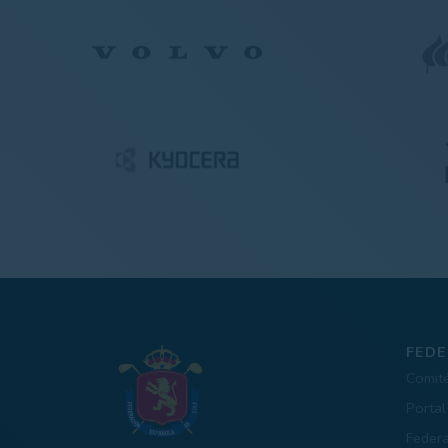
FEDE
Comit
Portal
Feder