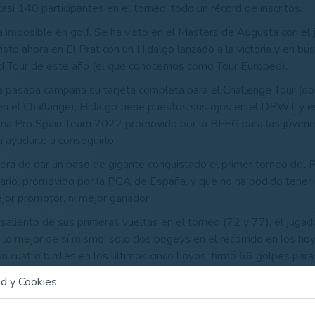
asi 140 participantes en el torneo, todo un récord de inscritos.
 imposible en golf. Se ha visto en el Masters de Augusta con el 
sto ahora en El Prat con un Hidalgo lanzado a la victoria y en bu
d Tour de este año (el que conocemos como Tour Europeo).
la pasada campaña su tarjeta completa para el Challenge Tour (dos
en el Challange), Hidalgo tiene puestos sus ojos en el DPWT y 
ama Pro Spain Team 2022 promovido por la RFEG para las jóven
a ayudarle a conseguirlo.
ra de dar un paso de gigante conquistado el primer torneo del P
ario, promovido por la PGA de España, y que no ha podido tener
or promotor, ni mejor ganador.
esaliento de sus primeras vueltas en el torneo (72 y 77), el jugad
lo mejor de sí mismo: solo dos bogeys en el recorrido en los hoy
con cuatro birdies en los últimos cinco hoyos, firmó 66 golpes pa
ad y Cookies
p Anglés, jugador del DPWT y uno de los favoritos a la victoria,
vueltas sobre el par del campo (74-73). Los nueve primeros hoy