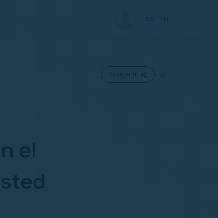
ES
EN
Compartir
n el
sted