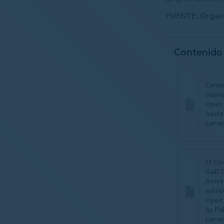
FUENTE: Organi
Contenido
Cambi
lider
Open 
hoste
Larra
El Cir
Golf 
Anive
estre
Open 
by Pa
Larra