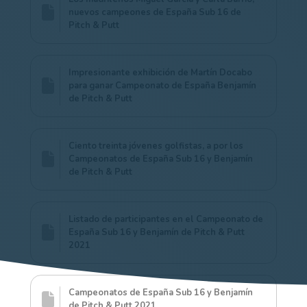
nuevos campeones de España Sub 16 de
Pitch & Putt
Impresionante exhibición de Martín Docabo
para ganar Campeonato de España Benjamín
de Pitch & Putt
Ciento treinta jóvenes golfistas, a por los
Campeonatos de España Sub 16 y Benjamín
de Pitch & Putt
Listado de participantes en el Campeonato de
España Sub 16 y Benjamín de Pitch & Putt
2021
Campeonatos de España Sub 16 y Benjamín
de Pitch & Putt 2021