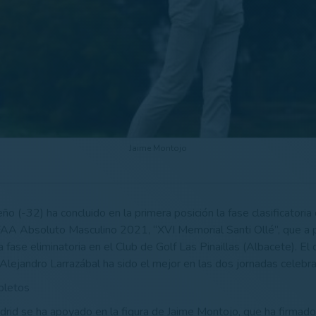
Jaime Montojo
eño (-32) ha concluido en la primera posición la fase clasificator
AA Absoluto Masculino 2021, “XVI Memorial Santi Ollé”, que a p
la fase eliminatoria en el Club de Golf Las Pinaillas (Albacete). El
Alejandro Larrazábal ha sido el mejor en las dos jornadas celebr
pletos
id se ha apoyado en la figura de Jaime Montojo, que ha firmado