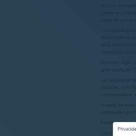
al total, un reg
Chacarra y Pablo
papel de primera
La segunda posic
encontrado en Go
en la fase clasif
comienzan la eta
El primer flight,
gran vuelta de -
La clasificación 
Asturias, +20; N
y Extremadura, 
A partir de este 
individuales por l
Festival de ma
Privacid
Los equipos madr