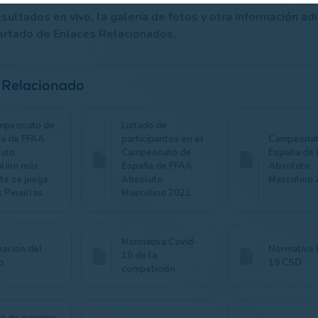
sultados en vivo, la galería de fotos y otra información ad
partado de Enlaces Relacionados.
 Relacionado
mpeonato de
Listado de
a de FFAA
participantes en el
Campeonat
uto
Campeonato de
España de
lino más
España de FFAA
Absoluto
te se juega
Absoluto
Masculino 
 Pinaillas
Masculino 2021
Normativa Covid-
mación del
Normativa 
19 de la
o
19 CSD
competición