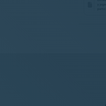
Lista
y jug
parti