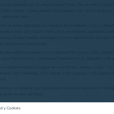
istro sólo igualado por el vasco Joseba Torres. De su mano, y con 
 Ereño al alza, -3 para ambos, ha terminado con -10 en el día, lo 
 cabeza de serie.
ión se la han disputado los equipos de Andalucía (-21) y Cataluñ
nzalo Leal (-10) y Quim Vidal (-8) a sus mejores jugadores tant
icatoria. Álvaro Mueller-Baumgart y Víctor García Broto, los dos c
pa decisiva en plena forma.
 del que saldrá el ganador, lo completan País Vasco (-10), Castill
5 para Rubén Pardo-, Comunidad Valenciana (+1), Baleares (+8) y
de esta primera fase prosigue de esta forma: Castilla y León, +17
avarra, +32; Cantabria, +43; Murcia, +45; Canarias, +49; Galicia, 
+94.
viernes se celebran las eliminatorias directas (‘foursomes’ matina
a tarde) en pos del título.
drileños, catalanes, andaluces y vascos para comenzar
ad y Cookies
ileño (-20), catalán (-19), andaluz (-18) y vasco (-12) completa