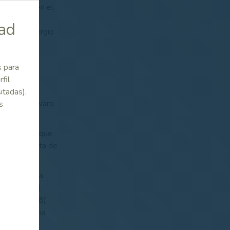
iferencias en el
 jornada fue
dad
ojo (-6), Sergio
n modo
s para
ra, Joel
fil
arc Sabriá.
itadas).
 el -6 de Álvaro
s
Diego Prat, que
ra el golfista de
 la prueba la
uña (-21,3),
ancha (-12,8),
,2), Cantabria