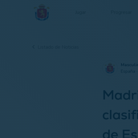
Jugar
Progresar
Listado de Noticias
Masculi
España 
Madri
clasi
de E