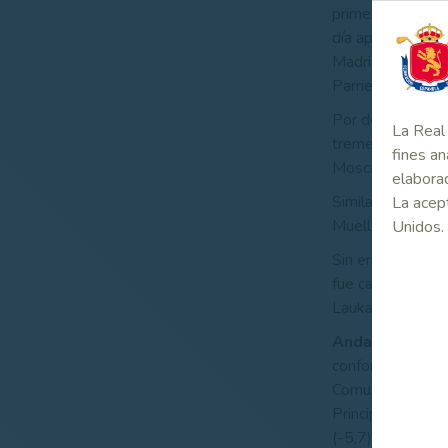
primera jornada c
día apoyándose e
Madrid, el único
Parriego (-5) y 
Por detrás, a ta
La Real 
tremendamente eq
fines an
Moscatel y Quim 
elaborad
Similar rendimie
La acept
Mueller-Baumgar
Unidos.
Sin embargo, la 
fue capaz de hace
Laukariz, que es
Andalucía lide
conforman los eq
Comunidad Valenc
Principado de Ast
(-5,7), Canarias 