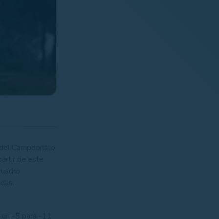
ia del Campeonato
artir de este
 cuadro
adas.
 un -5 para -11