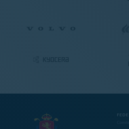
FEDE
Comit