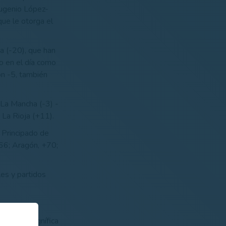
Eugenio López-
que le otorga el
a (-20), que han
o en el día como
on -5, también
a La Mancha (-3) -
 La Rioja (+11).
; Principado de
+66; Aragón, +70;
les y partidos
ron una magnífica