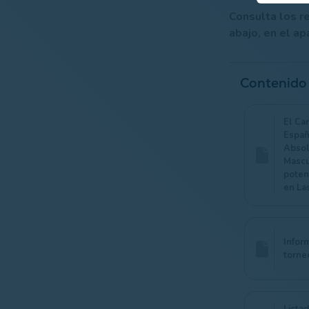
Consulta los re
abajo, en el a
Contenido
El Ca
Españ
Absol
Mascu
poten
en Las
Infor
torne