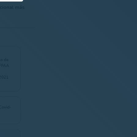
icional más
o de
 FFAA
2021
Covid-