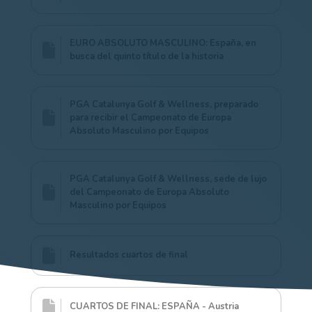
EURO ABSOLUTO MASCULINO: España, en
busca del quinto título de la historia
PGA Catalunya Golf & Wellness, preparado
para recibir el Campeonato de Europa
Absoluto Masculino por Equipos
PGA Catalunya Golf & Wellness, sede de lujo
del Campeonato de Europa Absoluto
Masculino por Equipos
Resultados cuartos de final
CUARTOS DE FINAL: ESPAÑA - Austria