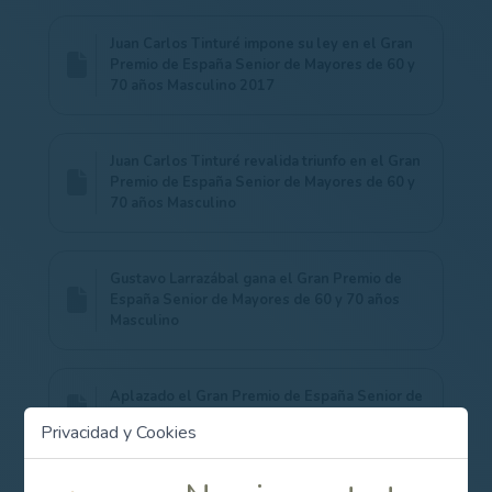
Juan Carlos Tinturé impone su ley en el Gran
Premio de España Senior de Mayores de 60 y
70 años Masculino 2017
Juan Carlos Tinturé revalida triunfo en el Gran
Premio de España Senior de Mayores de 60 y
70 años Masculino
Gustavo Larrazábal gana el Gran Premio de
España Senior de Mayores de 60 y 70 años
Masculino
Aplazado el Gran Premio de España Senior de
Mayores de 60 y 70 años Masculino 2020
Privacidad y Cookies