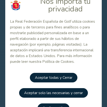
Nos importa tu
Información del torneo y método de
inscripción
privacidad
La Real Federación Española de Golf utiliza cookies
Normativa COVID-19 CSD
propias y de terceros para fines analíticos o para
mostrarle publicidad personalizada en base a un
perfil elaborado a partir de sus hábitos de
Normativa COVID-19 de la competición
navegación (por ejemplo, páginas visitadas). La
aceptación implicará una transferencia internacional
de datos a Estados Unidos. Para más información
Protocolo de acceso a las instalaciones y
puede leer nuestra Política de Cookies.
registro
Aceptar todas y Cerrar
Reglamentación Lista de espera
Aceptar solo las necesarias y cerrar
Inscripciones on line