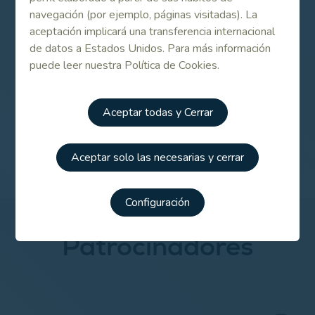
Contenido Relacionado
navegación (por ejemplo, páginas visitadas). La
aceptación implicará una transferencia internacional
de datos a Estados Unidos. Para más información
Calendario de competiciones RFEG 2020
puede leer nuestra Política de Cookies.
Aceptar todas y Cerrar
CANCELADO - Campeonato de España Infantil y Alevín
2020
Aceptar solo las necesarias y cerrar
Configuración
Patrocinadores