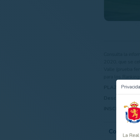
Consulta la info
2020, que se ce
Valle (prueba f
para los Ranking
Privacid
PLAZO DE INS
Descarga la in
INSCRIPCIONES
Contenido
La Real 