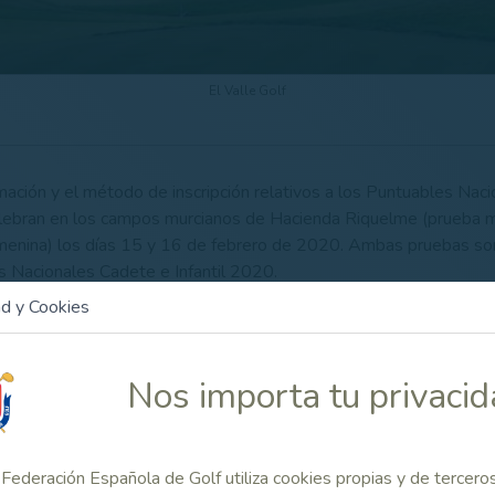
El Valle Golf
rmación y el método de inscripción relativos a los Puntuables Naci
lebran en los campos murcianos de Hacienda Riquelme (prueba ma
emenina) los días 15 y 16 de febrero de 2020. Ambas pruebas s
s Nacionales Cadete e Infantil 2020.
ad y Cookies
CRIPCIÓN:
hasta el 29 de enero a las hasta las 23:59 horas
formación completa más abajo, en el apartado de Enlaces 
 ON LINE asimismo más abajo, en Enlaces Relacionados.
Nos importa tu privaci
 Relacionado
Federación Española de Golf utiliza cookies propias y de tercero