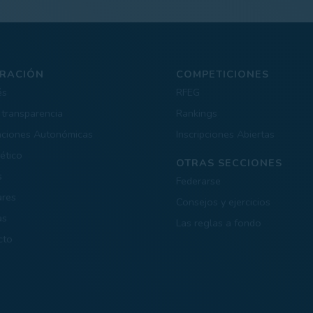
RACIÓN
COMPETICIONES
és
RFEG
 transparencia
Rankings
aciones Autonómicas
Inscripciones Abiertas
ético
OTRAS SECCIONES
s
Federarse
ares
Consejos y ejercicios
as
Las reglas a fondo
cto