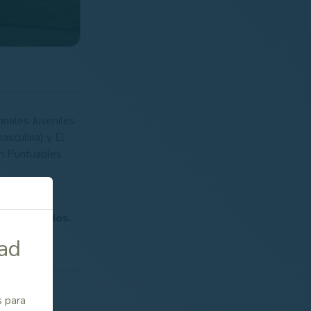
onales Juveniles
sculina) y El
on Puntuables
Relacionados.
dad
s para