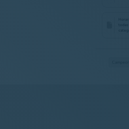
Horar
todas
categ
Campeona