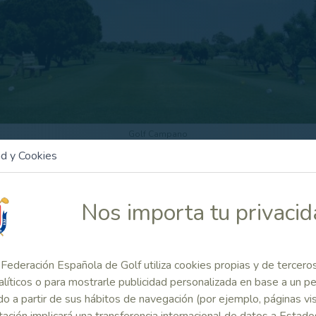
Golf Campano
ad y Cookies
 Relacionado
Nos importa tu privaci
Informació
Información Alevín
ación Infantil
Infantil, Al
y Benjamín
nino
Benjamín
Femenino
Federación Española de Golf utiliza cookies propias y de tercero
Masculino
alíticos o para mostrarle publicidad personalizada en base a un per
o a partir de sus hábitos de navegación (por ejemplo, páginas vis
ación implicará una transferencia internacional de datos a Estado