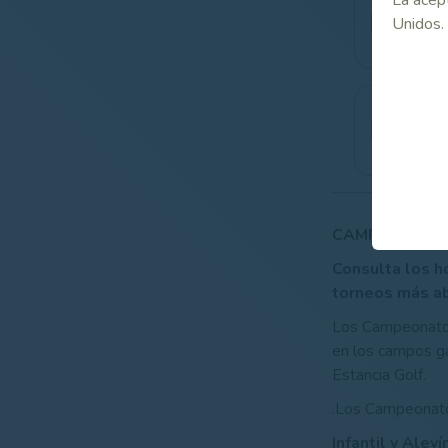
Horar
Unidos.
1ª y 2
(Alev
Horar
1ª y 2
(Infan
CAMPEONATOS 
Consulta los ho
torneos más ab
Los Campeonatos 
en los campos ga
Estancia Golf.
.Los Campeonat
Infantil y Alev