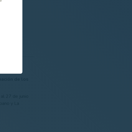
 salida
nadas
emenino)
mación de los
al 27 de junio
mpano y La