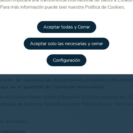
ios de salida
Horarios de salida
Horarios de
 Para más información puede leer nuestra Política de Cookies.
ª jornadas
1ª y 2ª jornadas
1ª y 2ª jor
ín)
(Benjamín)
(Infantil F
Aceptar todas y Cerrar
ios de salida
ª jornadas
Aceptar solo las necesarias y cerrar
til Masculino)
Configuración
DE ESPAÑA INFANTIL, ALEVÍN Y BENJAMÍN 2025
rarios de salida de las dos primeras jornadas y otra infor
ajo, en el apartado de Contenido relacionado.
de España Infantil, Alevín y Benjamín 2025 se celebran del 25 
ditanos de Iberostar Real Novo Sancti Petri Golf Club, Golf Ca
os de España
ín Masculino