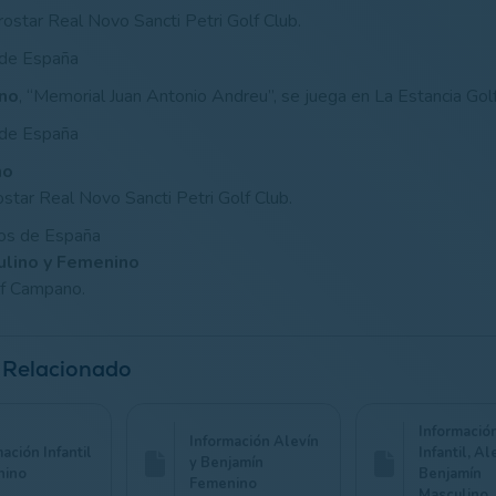
rostar Real Novo Sancti Petri Golf Club.
 de España
ino
, “Memorial Juan Antonio Andreu”, se juega en La Estancia Golf
 de España
no
ostar Real Novo Sancti Petri Golf Club.
os de España
ulino y Femenino
lf Campano.
 Relacionado
Informació
Información Alevín
ación Infantil
Infantil, Al
y Benjamín
nino
Benjamín
Femenino
Masculino