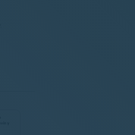
.
n
evín y