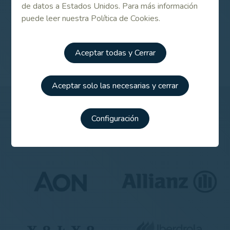
de datos a Estados Unidos. Para más información
puede leer nuestra Política de Cookies.
Campeonato de Europa de Clubes Femenino 2024
Aceptar todas y Cerrar
Aceptar solo las necesarias y cerrar
Patrocinadores
Configuración