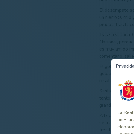
dos victorias y 
El desempate se 
un hierro 9, chip
prueba, tras la 
Tras su victoria
Nacional, porque
es muy amigo mío
comentario, sali
Privacid
El golfista onub
golpes (cinco bi
resultado del to
Santiago Luna, in
tanto, si bien su
grandes protagon
La Real 
A la postre comp
fines an
se marcha bien r
elaborad
tres tarjetas ba
La acept