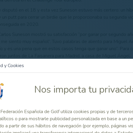
una derrota en el Challenge Tour europeo.
disputó en el 18 y esta vez Suneson estuvo más certero: un híbr
 y un putt para cerrar un birdie que le proporcionaba su segunda vi
conseguida en 2020.
, Carlos Suneson mostró su satisfacción “por ganar por segundo 
 me siento muy español”. Tuvo palabras de aliento para Miguel A
 y es una pena que en estos casos tenga que ganar uno”. Para cer
eron juntos de La Faisanera para Madrid, a casa de Miguel Ángel.
ad y Cookies
ense salió a la final a un golpe de Suneson, y con una vuelta form
rdies y ningún error) puso enorme resistencia hasta acabar compar
rneo, 202 golpes, aunque no pudiera compartir el trofeo.
Nos importa tu privaci
vitado a la fiesta por la victoria, comenzó con un bogey en el 1 q
s tres birdies posteriores le tuvieron cerca pero sin poder dar alc
istas de una final muy emocionante.
Federación Española de Golf utiliza cookies propias y de tercero
artió el cuarto puesto con el gallego Luis Manuel Portela, de Hér
alíticos o para mostrarle publicidad personalizada en base a un per
odado para la cita del PGA Tour de España en Panorámica. Porte
o a partir de sus hábitos de navegación (por ejemplo, páginas vis
jo par como gran presentación.
ación implicará una transferencia internacional de datos a Estado