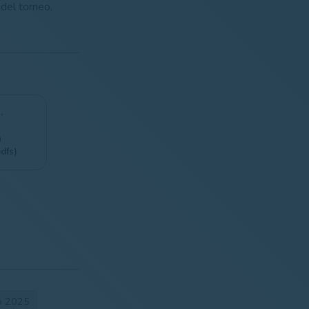
 del torneo,
,
n
pdfs)
no 2025