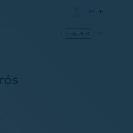
ES
EN
Compartir
rós
e