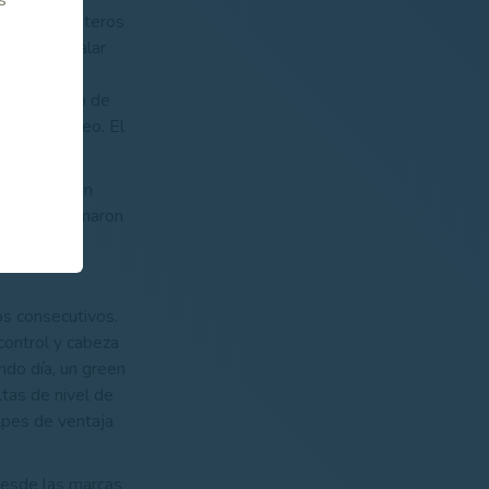
 lugares punteros
es para igualar
hoyos
había salido de
no del torneo. El
eagle.
de Javier San
 las que firmaron
fos consecutivos.
 control y cabeza
ndo día, un green
ltas de nivel de
lpes de ventaja
desde las marcas