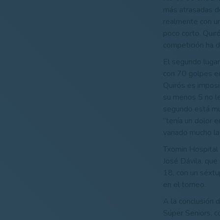
más atrasadas de
realmente con un
poco corto. Quir
competición ha d
El segundo lugar
con 70 golpes en 
Quirós es imposib
su menos 5 no le
segundo está muy
“tenía un dolor 
variado mucho la
Txomin Hospital 
José Dávila, que
18, con un séxtup
en el torneo.
A la conclusión d
Súper Seniors, c