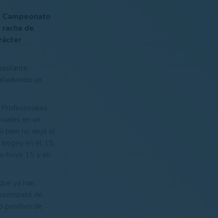
 el Campeonato
 racha de
rácter
bastante,
 añadiendo un
 Profesionales
rivales en un
i bien no dejó el
u bogey en el 15,
mo hoyo 15 y en
 que ya han
 desempate de
o positivo de