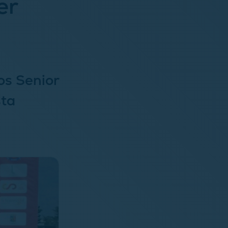
er
los Senior
sta