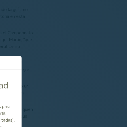
ido larguísimo,
ctoria en esta
año el Campeonato
ngel Martín, “que
tificar su
idable de 66
tiendo el mejor
dad
ue le retrasó un
ance a los dos
s para
cules Golf, quien
fil
la entregó sus
itadas).
s