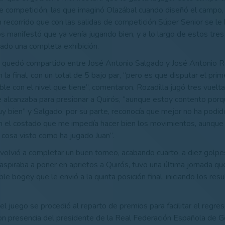
 competición, las que imaginó Olazábal cuando diseñó el campo,
 recorrido que con las salidas de competición Súper Senior se l
ós manifestó que ya venía jugando bien, y a lo largo de estos tres
ado una completa exhibición.
 quedó compartido entre José Antonio Salgado y José Antonio Ro
la final, con un total de 5 bajo par, “pero es que disputar el pri
le con el nivel que tiene”, comentaron. Rozadilla jugó tres vuelta
 alcanzaba para presionar a Quirós, “aunque estoy contento porq
 bien” y Salgado, por su parte, reconocía que mejor no ha podid
en el costado que me impedía hacer bien los movimientos, aunque
 cosa visto como ha jugado Juan”.
volvió a completar un buen torneo, acabando cuarto, a diez golp
 aspiraba a poner en aprietos a Quirós, tuvo una última jornada qu
le bogey que le envió a la quinta posición final, iniciando los res
el juego se procedió al reparto de premios para facilitar el regre
on presencia del presidente de la Real Federación Española de Go