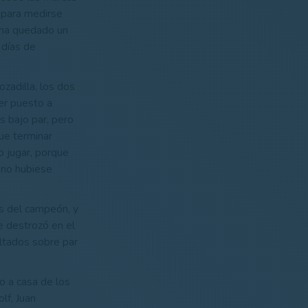
 para medirse
e ha quedado un
 días de
zadilla, los dos
mer puesto a
s bajo par, pero
ue terminar
o jugar, porque
 no hubiese
es del campeón, y
e destrozó en el
ultados sobre par
so a casa de los
lf, Juan