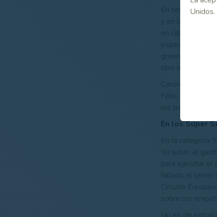
En tercera posic
Unidos.
y en la final, en
en cabeza. No hi
espectaculares: 
green, cuando en
otro hoyo sobres
Catorce jugadore
Félix, José Manu
los tres que aca
En los Súper S
En la categoría S
Su autor: el gadi
para ejecutar el
fallado el tercer
Circuito Europeo
sobre los empat
No es de extraña