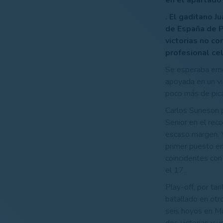
en el apartado
. El gaditano 
de España de P
victorias no co
profesional ce
Se esperaba emo
apoyada en un vi
poco más de pican
Carlos Suneson p
Senior en el reco
escaso margen. Y 
primer puesto en
coincidentes con
el 17.
Play-off, por ta
batallado en otr
seis hoyos en Ma