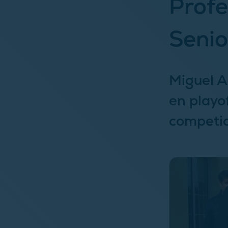
Profe
Senio
Miguel An
en playo
competi