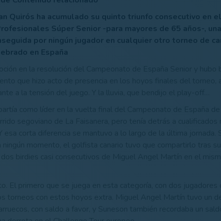
 de Contenido relacionado
Juan Quirós ha acumulado su quinto triunfo consecutivo en
rofesionales Súper Senior -para mayores de 65 años-, una
nseguida por ningún jugador en cualquier otro torneo de ca
lebrado en España
ción en la resolución del Campeonato de España Senior y hubo 
ento que hizo acto de presencia en los hoyos finales del torneo,
te a la tensión del juego. Y la lluvia, que bendijo el play-off…
artía como líder en la vuelta final del Campeonato de España de
rrido segoviano de La Faisanera, pero tenía detrás a cualificados 
esa corta diferencia se mantuvo a lo largo de la última jornada. S
 ningún momento, el golfista canario tuvo que compartirlo tras s
 dos birdies casi consecutivos de Miguel Angel Martín en el mis
nto. El primero que se juega en esta categoría, con dos jugadores
os torneos con estos hoyos extra. Miguel Angel Martín tuvo un
rruecos, con saldo a favor, y Suneson también recordaba un sald