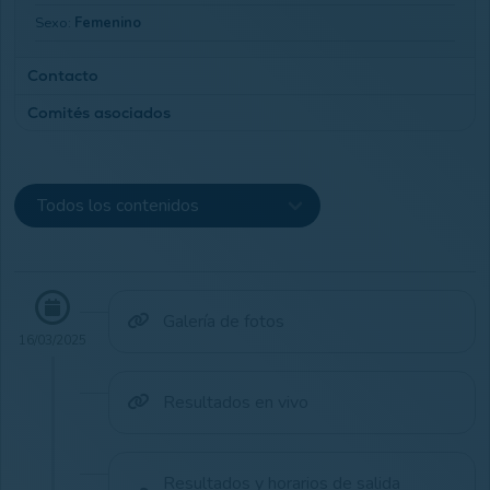
Sexo:
Femenino
Contacto
Comités asociados
Club Email:
info@norbaclub.es
Club Teléfono:
927231441
Femenino
Club Web:
Ir a Web
Galería de fotos
16/03/2025
Resultados en vivo
Resultados y horarios de salida