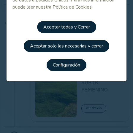
puede leer nuestra Política de Cookies.
NOTICIA
05/03/2025
Aceptar todas y Cerrar
05/03/2025
NORBA GOLF
Aceptar solo las necesarias y cerrar
ACOGE LA
PRESENTACIÓN
DEL
Configuración
CAMPEONATO
DE ESPAÑA
SUB 18
FEMENINO
Ver Noticia