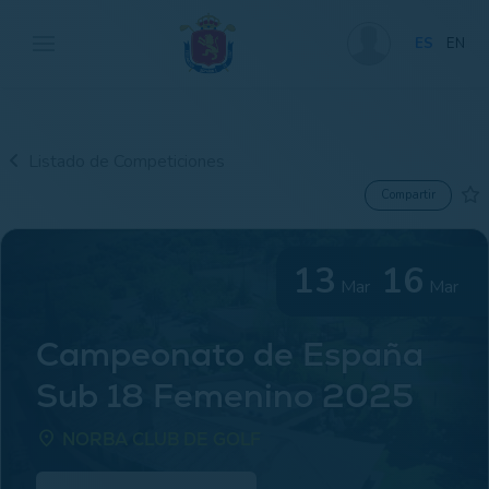
ES
EN
Listado de Competiciones
Compartir
13
16
Mar
Mar
Campeonato de España
Sub 18 Femenino 2025
place
NORBA CLUB DE GOLF