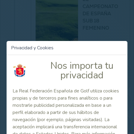
CAMPEONATO
DE ESPAÑA
SUB 18
FEMENINO
Ver Noticia
Privacidad y Cookies
Nos importa tu
privacidad
Resultaos y horarios de salida oficiales
(pdfs)
La Real Federación Española de Golf utiliza cookies
propias y de terceros para fines analíticos o para
Listado de participantes
mostrarle publicidad personalizada en base a un
perfil elaborado a partir de sus hábitos de
navegación (por ejemplo, páginas visitadas). La
Información del torneo
aceptación implicará una transferencia internacional
de datos a Estados Unidos. Para más información