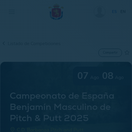
ES
EN
Listado de Competiciones
Compartir
07
08
Ago
Ago
Campeonato de España
Benjamín Masculino de
Pitch & Putt 2025
place
C.D. Barbanza Pitch and Putt