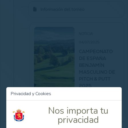
Información del torneo
NOTICIA
04/07/2025
CAMPEONATO
DE ESPAÑA
BENJAMÍN
MASCULINO DE
PITCH & PUTT
2025
Privacidad y Cookies
Ver Noticia
Nos importa tu
privacidad