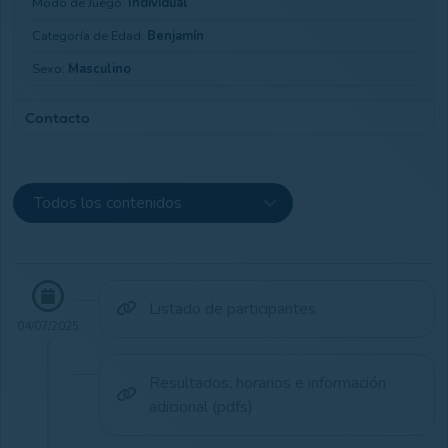
Modo de Juego:
Individual
Categoría de Edad:
Benjamín
Sexo:
Masculino
Contacto
Club Email:
barbanzagolf@gmail.com
Club Teléfono:
651172946/ 676285438
Club Web:
Ir a Web
Listado de participantes
04/07/2025
Resultados, horarios e información
adicional (pdfs)