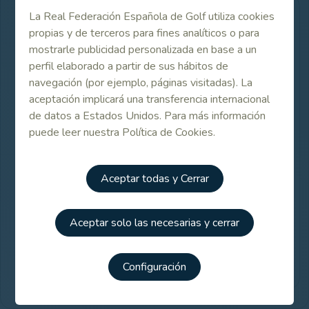
La Real Federación Española de Golf utiliza cookies
CAMPO DE JUEGO
propias y de terceros para fines analíticos o para
C.D. BARBANZA
mostrarle publicidad personalizada en base a un
PITCH AND PUTT
perfil elaborado a partir de sus hábitos de
CALLE LUGAR DE
navegación (por ejemplo, páginas visitadas). La
MACENDA S/N, 15930,
aceptación implicará una transferencia internacional
BOIRO (BOIRO), A
de datos a Estados Unidos. Para más información
CORUÑA, GALICIA,
puede leer nuestra Política de Cookies.
España
651172946/
676285438
Aceptar todas y Cerrar
barbanzagolf@gmail.com
Aceptar solo las necesarias y cerrar
Web
Ficha de Club
Configuración