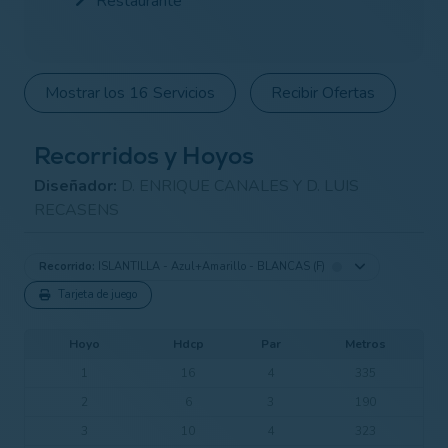
Restaurante
Mostrar los 16 Servicios
Recibir Ofertas
Recorridos y Hoyos
Diseñador:
D. ENRIQUE CANALES Y D. LUIS
RECASENS
Recorrido:
ISLANTILLA - Azul+Amarillo - BLANCAS (F)
Tarjeta de juego
Hoyo
Hdcp
Par
Metros
1
16
4
335
2
6
3
190
3
10
4
323