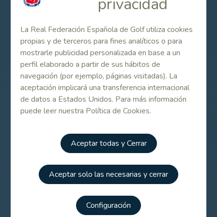
privacidad
VUELTA
36
2962
TOTAL
72
5993
La Real Federación Española de Golf utiliza cookies
propias y de terceros para fines analíticos o para
Vc
79,7
mostrarle publicidad personalizada en base a un
Vs
139
perfil elaborado a partir de sus hábitos de
navegación (por ejemplo, páginas visitadas). La
Localización
aceptación implicará una transferencia internacional
de datos a Estados Unidos. Para más información
PASEO Barranco del Moro S/N
puede leer nuestra Política de Cookies.
21440, LEPE
HUELVA
Aceptar todas y Cerrar
ANDALUCIA
Aceptar solo las necesarias y cerrar
Tiempo
Configuración
Competiciones