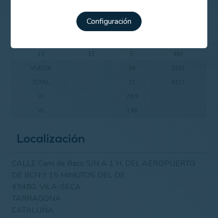
15
1
4
428
Configuración
16
5
5
544
17
11
3
183
18
15
5
493
VUELTA
36
3291
TOTAL
71
6317
Vc
79,9
Vs
146
Localización
CALLE Cami de Raco S/N A 1 H. DEL AEROPUERTO
DE BCN Y 15 MINUTOS DEL DE
43480, VILA-SECA
TARRAGONA
CATALUÑA