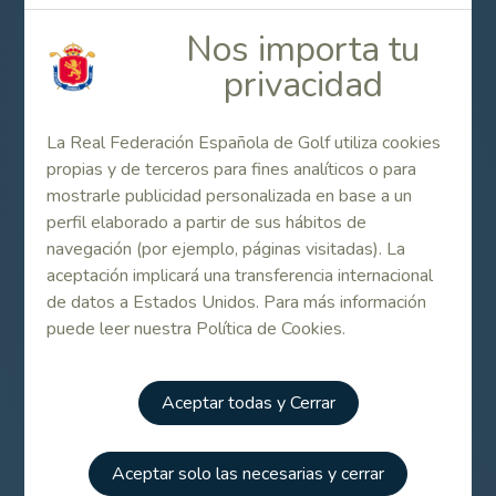
Hoyo
Hdcp
Par
Metros
Nos importa tu
1
14
4
375
privacidad
2
16
5
508
3
18
4
337
4
6
3
183
La Real Federación Española de Golf utiliza cookies
propias y de terceros para fines analíticos o para
5
10
4
335
mostrarle publicidad personalizada en base a un
6
8
4
363
perfil elaborado a partir de sus hábitos de
7
12
3
155
navegación (por ejemplo, páginas visitadas). La
8
2
4
383
aceptación implicará una transferencia internacional
9
4
4
387
de datos a Estados Unidos. Para más información
puede leer nuestra Política de Cookies.
IDA
35
3026
10
13
4
349
11
9
4
366
Aceptar todas y Cerrar
12
3
4
430
13
17
4
310
Aceptar solo las necesarias y cerrar
14
7
3
188