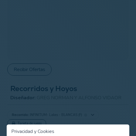
Recibir Ofertas
Recorridos y Hoyos
Diseñador:
GREG NORMAN Y ALFONSO VIDAOR
Recorrido:
INFINITUM- Lakes - BLANCAS (F)
Tarjeta de juego
Privacidad y Cookies