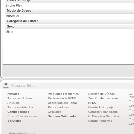
Estilo de Juego :
Stroke Play
Modo de Juego :
Individual
Categoría de Edad :
Sexo :
Mixto
Noticias
Preguntas Frecuentes
Sección de Vídeos
G. 
Incl
Todas las Noticias
Revistas de la RFEG
Sección de Imágenes
Com
Artículos
Descargas del Portal
RFEG
Com
Todos los Artículos
Patrocinadores
Comité Antidopaje
Com
Competiciones
Circulares
Campos y Hándicaps
Com
Busq. Competiciones
Sección Multimedia
C. Disciplina Deportiva
Com
Servicios
Comité Femenino
Com