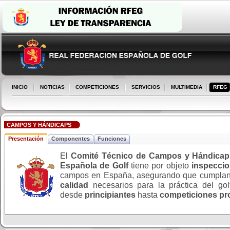
INICIO
NOTICIAS
COMPETICIONES
SERVICIOS
MULTIMEDIA
RFEG
CAMPOS Y HÁNDICAPS
Presentación
Componentes
Funciones
El
Comité Técnico de Campos y Hándicap
Española de Golf
tiene por objeto
inspeccio
campos en España, asegurando que cumplan
calidad
necesarios para la práctica del gol
desde
principiantes
hasta
competiciones pr