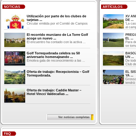
NOTICIAS
ARTÍCULOS
Utilización por parte de los clubes de
XV AN
tarjetas ...
DE ...
Circular emitida por el Comité de Campos
'La cas
...
al camp
El recorrido murciano de La Torre Golf
PREGU
acoge un nuevo ...
EL ...
El encuentro ha contado con la activa ...
Para d
se toma
Golf Torrequebrada celebra su 50
BASOZ
aniversario homenajeando ...
UN ...
Emotiva gala de reconocimiento a las ...
De tod
Club de
Oferta de trabajo: Recepcionista – Golf
EL SI
Torrequebrada.
YA ...
Grosso
tendrá 
Oferta de trabajo: Caddie Master –
Hotel Vincci Valdecañas ...
Ver noticias completas
FAQ