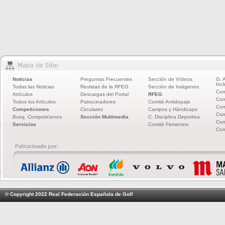
Noticias
Preguntas Frecuentes
Sección de Vídeos
G. 
Incl
Todas las Noticias
Revistas de la RFEG
Sección de Imágenes
Com
Artículos
Descargas del Portal
RFEG
Com
Todos los Artículos
Patrocinadores
Comité Antidopaje
Com
Competiciones
Circulares
Campos y Hándicaps
Com
Busq. Competiciones
Sección Multimedia
C. Disciplina Deportiva
Com
Servicios
Comité Femenino
Com
© Copyright 2022 Real Federación Española de Golf