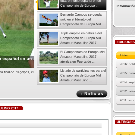
cuatro triunfo español en un
Campeonato de Europa ...
Información
Bernardo Campos se queda
solo en el liderato del
Campeonato de Europa Mid ...
Triple empate en cabeza del
Campeonato de Europa Mid
EDICIONES
Amateur Masculino 2017
El Campeonato de Europa Mid
Links
Amateur Masculino 2017
fo español en un
aterriza en Puerta de ...
2016: dobl
Listado de participantes para el
a final de 70 golpes, el
2015: bron
Campeonato de Europa Mid
Amateur Masculino ...
2014: sépt
2012: reti
2011: sub
LINO 2017
2010: Jacob
2009: el tí
ULTIMOS 