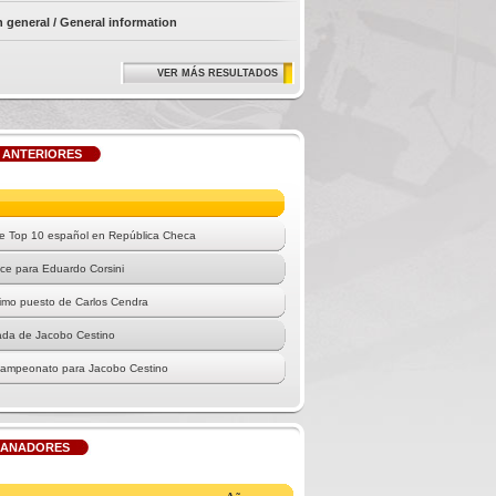
 general / General information
VER MÁS RESULTADOS
 ANTERIORES
e Top 10 español en República Checa
ce para Eduardo Corsini
imo puesto de Carlos Cendra
rada de Jacobo Cestino
campeonato para Jacobo Cestino
o Cestino roza el título
tulo se marcha a Inglaterra
GANADORES