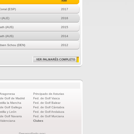
Año
Corral (ESP)
2017
r (ALE)
2016
ath (AUS)
2015
ath (AUS)
2014
ndsen Schou (DEN)
2012
VER PALMARÉS COMPLETO
 Aragonesa
Principado de Asturias
 de Golf de Madrid
Fed. de Golf Vasca
stilla la Mancha
Fed. de Golf Balear
 de Golf Gallega
Fed. de Golf Cántabra
stilla y León
Fed. de Golf Andaluza
 de Golf Navarra
Fed. de Golf Murciana
 Valenciana
Clubes