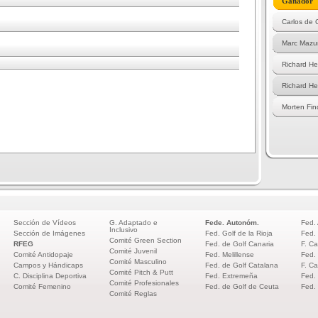
Ganador
Carlos de 
Marc Mazu
Richard He
Richard He
Morten Fi
Sección de Vídeos
G. Adaptado e
Fede. Autonóm.
Fed.
Inclusivo
Sección de Imágenes
Fed. Golf de la Rioja
Fed.
Comité Green Section
RFEG
Fed. de Golf Canaria
F. Ca
Comité Juvenil
Comité Antidopaje
Fed. Melillense
Fed.
Comité Masculino
Campos y Hándicaps
Fed. de Golf Catalana
F. Ca
Comité Pitch & Putt
C. Disciplina Deportiva
Fed. Extremeña
Fed.
Comité Profesionales
Comité Femenino
Fed. de Golf de Ceuta
Fed.
Comité Reglas