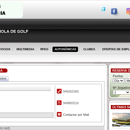
VICIOS
MULTIMEDIA
RFEG
AUTONÓMICAS
CLUBES
OFERTAS DE EMP
HA
RESERVA D
Fecha:
icios
Nº Jugador
949262300
949883210
ÚLTIMAS N
Contactar por Mail
m.net).