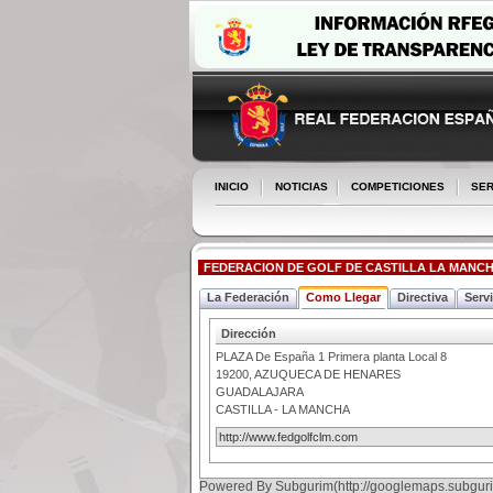
INICIO
NOTICIAS
COMPETICIONES
SER
FEDERACION DE GOLF DE CASTILLA LA MANC
La Federación
Como Llegar
Directiva
Serv
Dirección
PLAZA De España 1 Primera planta Local 8
19200
,
AZUQUECA DE HENARES
GUADALAJARA
CASTILLA - LA MANCHA
http://www.fedgolfclm.com
Powered By Subgurim(http://googlemaps.subguri