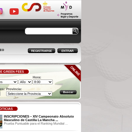
LEO
E GREEN FEES
Hora:
es:
Provincia:
OTICIAS
INSCRIPCIONES – XIV Campeonato Absoluto
Masculino de Castilla La Mancha ...
Prueba Puntuable para el Ranking Mundial ...