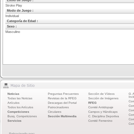
Estilo de Juego :
Stroke Play
Modo de Juego :
Individual
Categoría de Edad :
Sexo :
Masculino
Noticias
Preguntas Frecuentes
Sección de Vídeos
G. 
Incl
Todas las Noticias
Revistas de la RFEG
Sección de Imágenes
Com
Artículos
Descargas del Portal
RFEG
Com
Todos los Artículos
Patrocinadores
Comité Antidopaje
Com
Competiciones
Circulares
Campos y Hándicaps
Com
Busq. Competiciones
Sección Multimedia
C. Disciplina Deportiva
Com
Servicios
Comité Femenino
Com