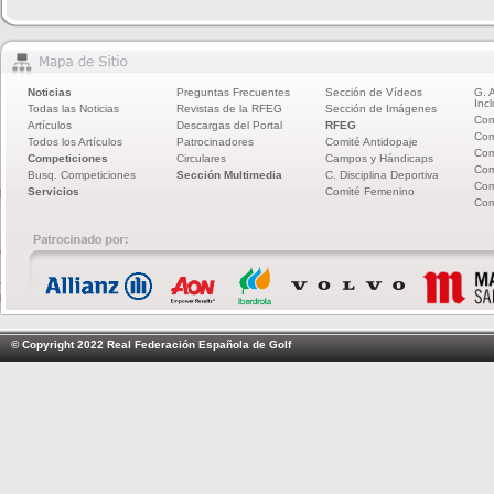
Noticias
Preguntas Frecuentes
Sección de Vídeos
G. 
Incl
Todas las Noticias
Revistas de la RFEG
Sección de Imágenes
Com
Artículos
Descargas del Portal
RFEG
Com
Todos los Artículos
Patrocinadores
Comité Antidopaje
Com
Competiciones
Circulares
Campos y Hándicaps
Com
Busq. Competiciones
Sección Multimedia
C. Disciplina Deportiva
Com
Servicios
Comité Femenino
Com
© Copyright 2022 Real Federación Española de Golf