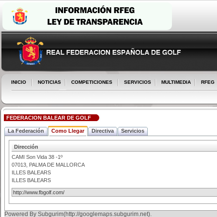
INICIO
NOTICIAS
COMPETICIONES
SERVICIOS
MULTIMEDIA
RFEG
FEDERACION BALEAR DE GOLF
La Federación
Como Llegar
Directiva
Servicios
Dirección
CAMI Son Vida 38 -1º
07013
,
PALMA DE MALLORCA
ILLES BALEARS
ILLES BALEARS
http://www.fbgolf.com/
Powered By Subgurim(http://googlemaps.subgurim.net).