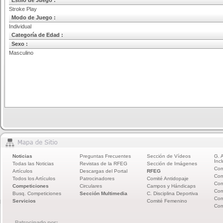
Estilo de Juego :
Stroke Play
Modo de Juego :
Individual
Categoría de Edad :
Sexo :
Masculino
Noticias
Preguntas Frecuentes
Sección de Vídeos
G. 
Incl
Todas las Noticias
Revistas de la RFEG
Sección de Imágenes
Com
Artículos
Descargas del Portal
RFEG
Com
Todos los Artículos
Patrocinadores
Comité Antidopaje
Com
Competiciones
Circulares
Campos y Hándicaps
Com
Busq. Competiciones
Sección Multimedia
C. Disciplina Deportiva
Com
Servicios
Comité Femenino
Com