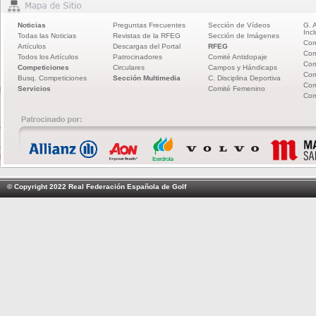
Noticias
Preguntas Frecuentes
Sección de Vídeos
G. 
Incl
Todas las Noticias
Revistas de la RFEG
Sección de Imágenes
Com
Artículos
Descargas del Portal
RFEG
Com
Todos los Artículos
Patrocinadores
Comité Antidopaje
Com
Competiciones
Circulares
Campos y Hándicaps
Com
Busq. Competiciones
Sección Multimedia
C. Disciplina Deportiva
Com
Servicios
Comité Femenino
Com
© Copyright 2022 Real Federación Española de Golf