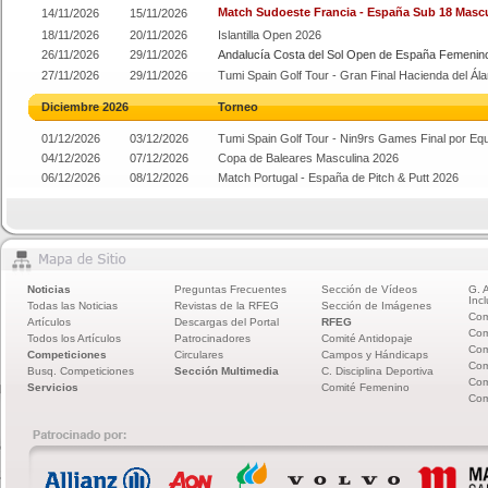
Match Sudoeste Francia - España Sub 18 Masc
14/11/2026
15/11/2026
18/11/2026
20/11/2026
Islantilla Open 2026
26/11/2026
29/11/2026
Andalucía Costa del Sol Open de España Femenin
27/11/2026
29/11/2026
Tumi Spain Golf Tour - Gran Final Hacienda del 
Diciembre 2026
Torneo
01/12/2026
03/12/2026
Tumi Spain Golf Tour - Nin9rs Games Final por Eq
04/12/2026
07/12/2026
Copa de Baleares Masculina 2026
06/12/2026
08/12/2026
Match Portugal - España de Pitch & Putt 2026
Noticias
Preguntas Frecuentes
Sección de Vídeos
G. 
Incl
Todas las Noticias
Revistas de la RFEG
Sección de Imágenes
Com
Artículos
Descargas del Portal
RFEG
Com
Todos los Artículos
Patrocinadores
Comité Antidopaje
Com
Competiciones
Circulares
Campos y Hándicaps
Com
Busq. Competiciones
Sección Multimedia
C. Disciplina Deportiva
Com
Servicios
Comité Femenino
Com