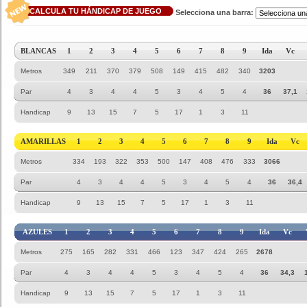
CALCULA TU HÁNDICAP DE JUEGO
Selecciona una barra:
BLANCAS
1
2
3
4
5
6
7
8
9
Ida
Vc
Metros
349
211
370
379
508
149
415
482
340
3203
Par
4
3
4
4
5
3
4
5
4
36
37,1
Handicap
9
13
15
7
5
17
1
3
11
AMARILLAS
1
2
3
4
5
6
7
8
9
Ida
Vc
Metros
334
193
322
353
500
147
408
476
333
3066
Par
4
3
4
4
5
3
4
5
4
36
36,4
Handicap
9
13
15
7
5
17
1
3
11
AZULES
1
2
3
4
5
6
7
8
9
Ida
Vc
Metros
275
165
282
331
466
123
347
424
265
2678
Par
4
3
4
4
5
3
4
5
4
36
34,3
Handicap
9
13
15
7
5
17
1
3
11