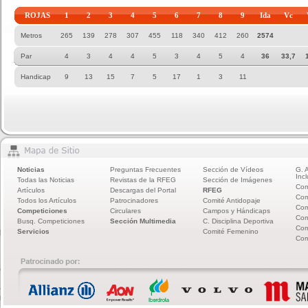
ROJAS
1
2
3
4
5
6
7
8
9
Ida
Vc
Metros
265
139
278
307
455
118
340
412
260
2574
Par
4
3
4
4
5
3
4
5
4
36
33,7
Handicap
9
13
15
7
5
17
1
3
11
Noticias
Preguntas Frecuentes
Sección de Vídeos
G. 
Incl
Todas las Noticias
Revistas de la RFEG
Sección de Imágenes
Com
Artículos
Descargas del Portal
RFEG
Com
Todos los Artículos
Patrocinadores
Comité Antidopaje
Com
Competiciones
Circulares
Campos y Hándicaps
Com
Busq. Competiciones
Sección Multimedia
C. Disciplina Deportiva
Com
Servicios
Comité Femenino
Com