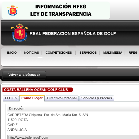
INICIO
NOTICIAS
COMPETICIONES
SERVICIOS
MULTIMEDIA
RFEG
Volver a la búsqueda
COSTA BALLENA OCEAN GOLF CLUB
El Club
Como Llegar
Directiva/Personal
Servicios y Precios
Dirección
CARRETERA Chipiona -Pto. de Sta. María Km. 5, S/N
11520
,
ROTA
CADIZ
ANDALUCIA
http://www.ballenagolf.com