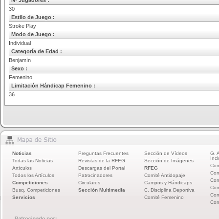
Nº Jugadores :
30
Estilo de Juego :
Stroke Play
Modo de Juego :
Individual
Categoría de Edad :
Benjamín
Sexo :
Femenino
Limitación Hándicap Femenino :
36
Noticias
Preguntas Frecuentes
Sección de Vídeos
G. 
Incl
Todas las Noticias
Revistas de la RFEG
Sección de Imágenes
Com
Artículos
Descargas del Portal
RFEG
Com
Todos los Artículos
Patrocinadores
Comité Antidopaje
Com
Competiciones
Circulares
Campos y Hándicaps
Com
Busq. Competiciones
Sección Multimedia
C. Disciplina Deportiva
Com
Servicios
Comité Femenino
Com