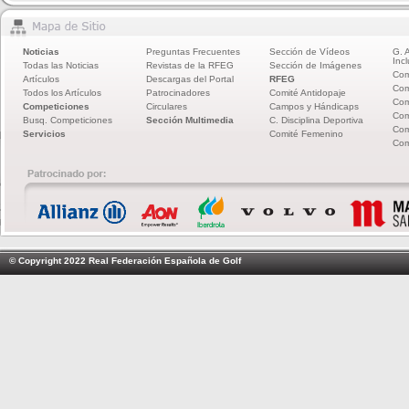
Noticias
Preguntas Frecuentes
Sección de Vídeos
G. 
Incl
Todas las Noticias
Revistas de la RFEG
Sección de Imágenes
Com
Artículos
Descargas del Portal
RFEG
Com
Todos los Artículos
Patrocinadores
Comité Antidopaje
Com
Competiciones
Circulares
Campos y Hándicaps
Com
Busq. Competiciones
Sección Multimedia
C. Disciplina Deportiva
Com
Servicios
Comité Femenino
Com
© Copyright 2022 Real Federación Española de Golf