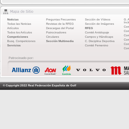
Noticias
Preguntas Frecuentes
Sección de Vídeos
G. 
Incl
Todas las Noticias
Revistas de la RFEG
Sección de Imágenes
Com
Artículos
Descargas del Portal
RFEG
Com
Todos los Artículos
Patrocinadores
Comité Antidopaje
Com
Competiciones
Circulares
Campos y Hándicaps
Com
Busq. Competiciones
Sección Multimedia
C. Disciplina Deportiva
Com
Servicios
Comité Femenino
Com
© Copyright 2022 Real Federación Española de Golf