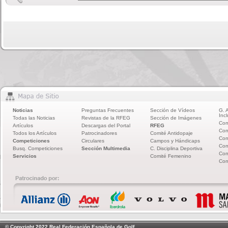
Noticias
Preguntas Frecuentes
Sección de Vídeos
G. 
Incl
Todas las Noticias
Revistas de la RFEG
Sección de Imágenes
Com
Artículos
Descargas del Portal
RFEG
Com
Todos los Artículos
Patrocinadores
Comité Antidopaje
Com
Competiciones
Circulares
Campos y Hándicaps
Com
Busq. Competiciones
Sección Multimedia
C. Disciplina Deportiva
Com
Servicios
Comité Femenino
Com
© Copyright 2022 Real Federación Española de Golf