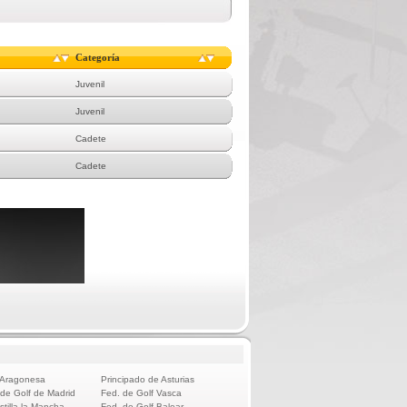
Categoría
Juvenil
Juvenil
Cadete
Cadete
 Aragonesa
Principado de Asturias
 de Golf de Madrid
Fed. de Golf Vasca
stilla la Mancha
Fed. de Golf Balear