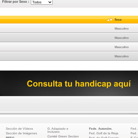
Filtrar por Sexo :
Sexo
Masculino
Masculino
Masculino
Masculino
Sección de Vídeos
G. Adaptado e
Fede. Autonóm.
Fed.
Inclusivo
Sección de Imágenes
Fed. Golf de la Rioja
Fed.
Comité Green Section
RFEG
Fed. de Golf Canaria
F. Ca