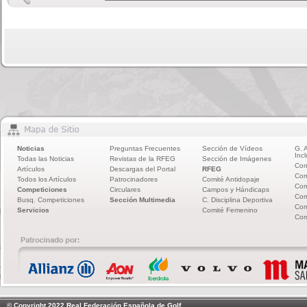
Noticias
Preguntas Frecuentes
Sección de Vídeos
G. 
Incl
Todas las Noticias
Revistas de la RFEG
Sección de Imágenes
Com
Artículos
Descargas del Portal
RFEG
Com
Todos los Artículos
Patrocinadores
Comité Antidopaje
Com
Competiciones
Circulares
Campos y Hándicaps
Com
Busq. Competiciones
Sección Multimedia
C. Disciplina Deportiva
Com
Servicios
Comité Femenino
Com
© Copyright 2022 Real Federación Española de Golf