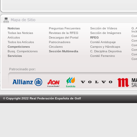
Noticias
Preguntas Frecuentes
Sección de Vídeos
G. 
Incl
Todas las Noticias
Revistas de la RFEG
Sección de Imágenes
Com
Artículos
Descargas del Portal
RFEG
Com
Todos los Artículos
Patrocinadores
Comité Antidopaje
Com
Competiciones
Circulares
Campos y Hándicaps
Com
Busq. Competiciones
Sección Multimedia
C. Disciplina Deportiva
Com
Servicios
Comité Femenino
Com
© Copyright 2022 Real Federación Española de Golf