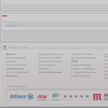
Noticias
Preguntas Frecuentes
Sección de Vídeos
G. 
Incl
Todas las Noticias
Revistas de la RFEG
Sección de Imágenes
Com
Artículos
Descargas del Portal
RFEG
Com
Todos los Artículos
Patrocinadores
Comité Antidopaje
Com
Competiciones
Circulares
Campos y Hándicaps
Com
Busq. Competiciones
Sección Multimedia
C. Disciplina Deportiva
Com
Servicios
Comité Femenino
Com