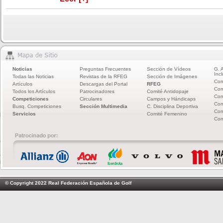
Noticias
Preguntas Frecuentes
Sección de Vídeos
G. 
Incl
Todas las Noticias
Revistas de la RFEG
Sección de Imágenes
Com
Artículos
Descargas del Portal
RFEG
Com
Todos los Artículos
Patrocinadores
Comité Antidopaje
Com
Competiciones
Circulares
Campos y Hándicaps
Com
Busq. Competiciones
Sección Multimedia
C. Disciplina Deportiva
Com
Servicios
Comité Femenino
Com
© Copyright 2022 Real Federación Española de Golf