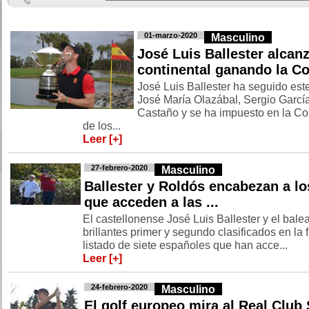
01-marzo-2020
Masculino
José Luis Ballester alcanz
continental ganando la Cop
José Luis Ballester ha seguido es
José María Olazábal, Sergio Garcí
Castaño y se ha impuesto en la Co
de los...
Leer [+]
27-febrero-2020
Masculino
Ballester y Roldós encabezan a lo
que acceden a las ...
El castellonense José Luis Ballester y el bale
brillantes primer y segundo clasificados en la
listado de siete españoles que han acce...
Leer [+]
24-febrero-2020
Masculino
El golf europeo mira al Real Club 