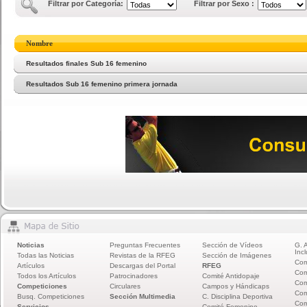
Filtrar por Categoría:
Filtrar por Sexo :
Nombre
Resultados finales Sub 16 femenino
Resultados Sub 16 femenino primera jornada
Noticias
Preguntas Frecuentes
Sección de Vídeos
G. 
Incl
Todas las Noticias
Revistas de la RFEG
Sección de Imágenes
Com
Artículos
Descargas del Portal
RFEG
Com
Todos los Artículos
Patrocinadores
Comité Antidopaje
Com
Competiciones
Circulares
Campos y Hándicaps
Com
Busq. Competiciones
Sección Multimedia
C. Disciplina Deportiva
Com
Servicios
Comité Femenino