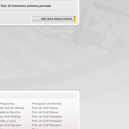
 Sub 16 femenino primera jornada
VER MÁS RESULTADOS
 Aragonesa
Principado de Asturias
 de Golf de Madrid
Fed. de Golf Vasca
stilla la Mancha
Fed. de Golf Balear
 de Golf Gallega
Fed. de Golf Cántabra
stilla y León
Fed. de Golf Andaluza
 de Golf Navarra
Fed. de Golf Murciana