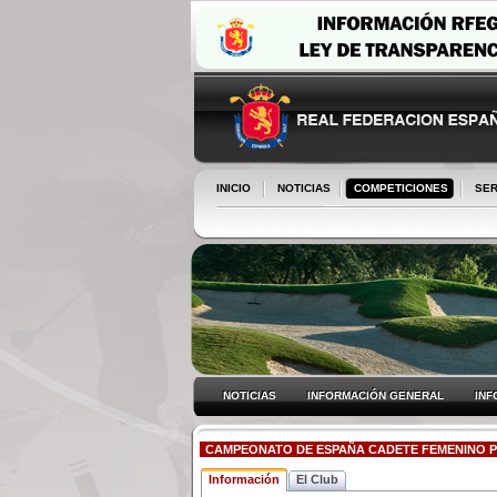
INICIO
NOTICIAS
COMPETICIONES
SER
NOTICIAS
INFORMACIÓN GENERAL
INF
CAMPEONATO DE ESPAÑA CADETE FEMENINO PI
Información
El Club