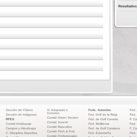
Resultados
Sección de Vídeos
G. Adaptado e
Fede. Autonóm.
Fed.
Inclusivo
Sección de Imágenes
Fed. Golf de la Rioja
Fed.
Comité Green Section
RFEG
Fed. de Golf Canaria
F. Ca
Comité Juvenil
Comité Antidopaje
Fed. Melillense
Fed.
Comité Masculino
Campos y Hándicaps
Fed. de Golf Catalana
F. Ca
Comité Pitch & Putt
C. Disciplina Deportiva
Fed. Extremeña
Fed.
Comité Profesionales