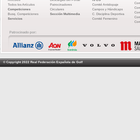
Com
Todos los Artículos
Patrocinadores
Comité Antidopaje
Com
Competiciones
Circulares
Campos y Hándicaps
Com
Busq. Competiciones
Sección Multimedia
C. Disciplina Deportiva
Com
Servicios
Comité Femenino
Com
© Copyright 2022 Real Federación Española de Golf