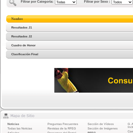
Filtrar por Categoría:
Filtrar por Sexo :
Nombre
Resultados J1
Resultados J2
Cuadro de Honor
Clasificación Final
Noticias
Preguntas Frecuentes
Sección de Vídeos
G. 
Incl
Todas las Noticias
Revistas de la RFEG
Sección de Imágenes
Com
Artículos
Descargas del Portal
RFEG