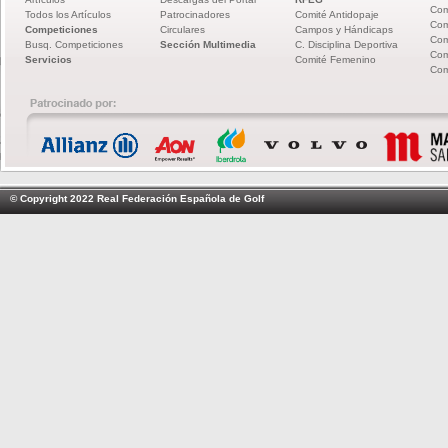
Com
Todos los Artículos
Patrocinadores
Comité Antidopaje
Com
Competiciones
Circulares
Campos y Hándicaps
Com
Busq. Competiciones
Sección Multimedia
C. Disciplina Deportiva
Com
Servicios
Comité Femenino
Com
© Copyright 2022 Real Federación Española de Golf