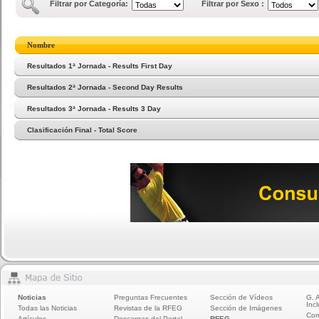
Filtrar por Categoría:
Filtrar por Sexo :
Nombre
Resultados 1ª Jornada - Results First Day
Resultados 2ª Jornada - Second Day Results
Resultados 3ª Jornada - Results 3 Day
Clasificación Final - Total Score
Noticias
Preguntas Frecuentes
Sección de Vídeos
G. 
Incl
Todas las Noticias
Revistas de la RFEG
Sección de Imágenes
Com
Artículos
Descargas del Portal
RFEG